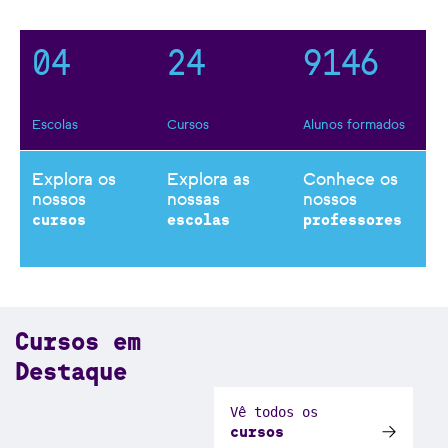
3
1
3
8
0
3
5
0
4
2
4
9
1
4
6
Escolas
Cursos
Alunos formados
Explora os
Explora as
Conhece os
nossos
nossas
nossos
cursos
escolas
professores
Cursos em
Destaque
Vê todos os
cursos