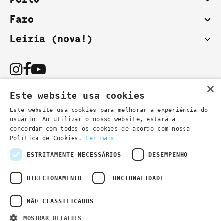
Faro
Leiria (nova!)
×
Este website usa cookies
Este website usa cookies para melhorar a experiência do
usuário. Ao utilizar o nosso website, estará a
Podes também contactar-nos por email:
concordar com todos os cookies de acordo com nossa
- informações gerais
secretaria@lsd.pt
Política de Cookies.
Ler mais
- informações cursos
cursos@lsd.pt
ESTRITAMENTE NECESSÁRIOS
DESEMPENHO
DIRECIONAMENTO
FUNCIONALIDADE
NÃO CLASSIFICADOS
Política de Privacidade
Developed by
Wevolved Creative 2024
- All rights
MOSTRAR DETALHES
reserved