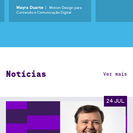
|
Mayra Duarte
Motion Design para
Conteúdo e Comunicação Digital
Notícias
Ver mais
24 JUL