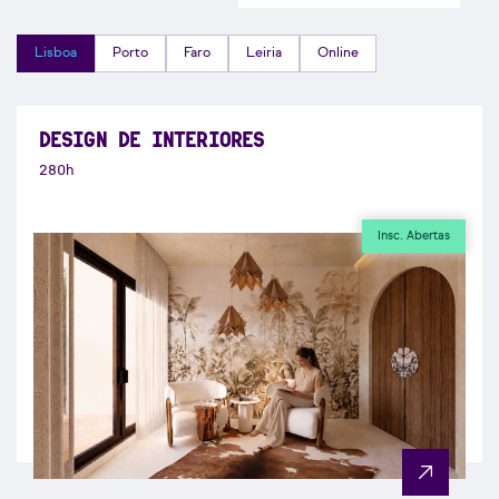
Lisboa
Porto
Faro
Leiria
Online
DESIGN DE INTERIORES
280h
Insc. Abertas